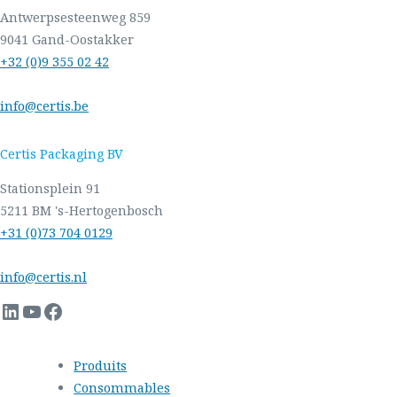
Antwerpsesteenweg 859
9041 Gand-Oostakker
+32 (0)9 355 02 42
info@certis.be
Certis Packaging BV
Stationsplein 91
5211 BM 's-Hertogenbosch
+31 (0)73 704 0129
info@certis.nl
LinkedIn
YouTube
Facebook
Produits
Consommables