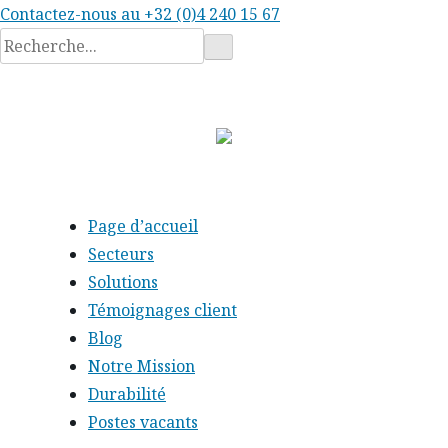
Contactez-nous au
+32 (0)4 240 15 67
Rechercher
:
Page d’accueil
Secteurs
Solutions
Témoignages client
Blog
Notre Mission
Durabilité
Postes vacants