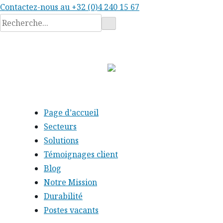
Contactez-nous au
+32 (0)4 240 15 67
Rechercher
:
Page d’accueil
Secteurs
Solutions
Témoignages client
Blog
Notre Mission
Durabilité
Postes vacants