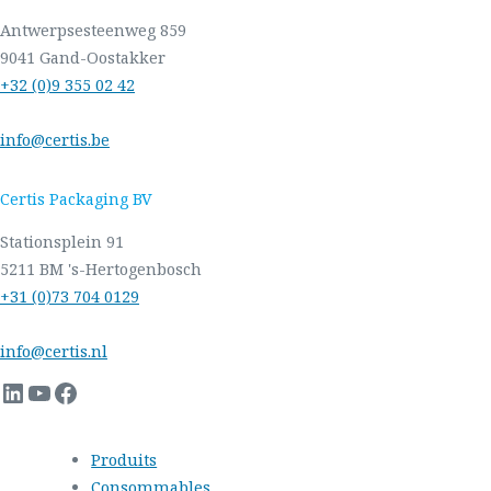
Antwerpsesteenweg 859
9041 Gand-Oostakker
+32 (0)9 355 02 42
info@certis.be
Certis Packaging BV
Stationsplein 91
5211 BM 's-Hertogenbosch
+31 (0)73 704 0129
info@certis.nl
LinkedIn
YouTube
Facebook
Produits
Consommables