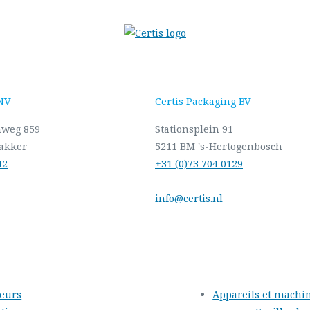
 NV
Certis Packaging BV
nweg 859
Stationsplein 91
akker
5211 BM 's-Hertogenbosch
42
+31 (0)73 704 0129
info@certis.nl
teurs
Appareils et machin