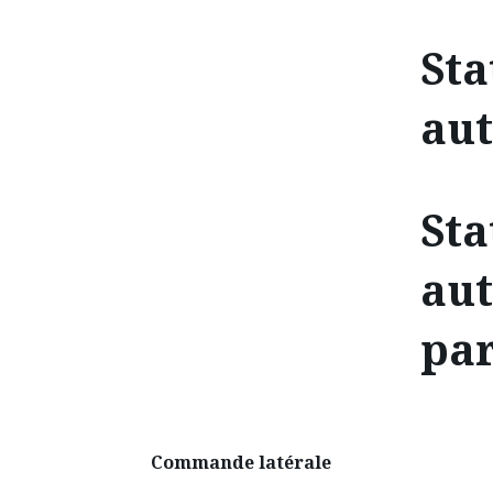
Sta
au
Sta
au
par
Commande latérale