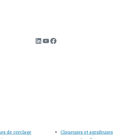
LinkedIn
YouTube
Facebook
es de cerclage
Cloueuses et agrafeuses