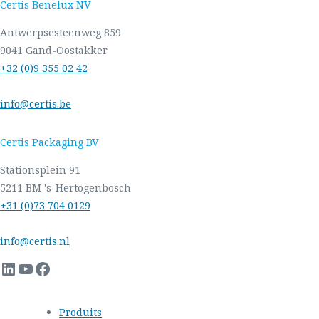
Certis Benelux NV
Antwerpsesteenweg 859
9041 Gand-Oostakker
+32 (0)9 355 02 42
info@certis.be
Certis Packaging BV
Stationsplein 91
5211 BM 's-Hertogenbosch
+31 (0)73 704 0129
info@certis.nl
LinkedIn
YouTube
Facebook
Produits