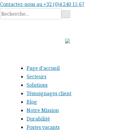
Contactez-nous au
+32 (0)4 240 15 67
Rechercher
:
Page d’accueil
Secteurs
Solutions
Témoignages client
Blog
Notre Mission
Durabilité
Postes vacants