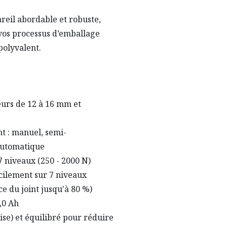
reil abordable et robuste,
vos processus d’emballage
polyvalent.
eurs de 12 à 16 mm et
t : manuel, semi-
automatique
7 niveaux (250 - 2000 N)
cilement sur 7 niveaux
ce du joint jusqu'à 80 %)
,0 Ah
ise) et équilibré pour réduire