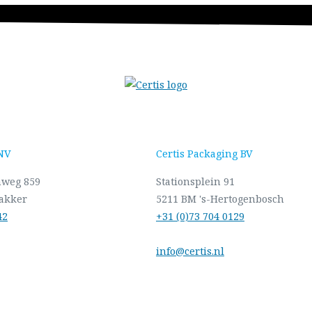
 NV
Certis Packaging BV
nweg 859
Stationsplein 91
akker
5211 BM 's-Hertogenbosch
42
+31 (0)73 704 0129
info@certis.nl