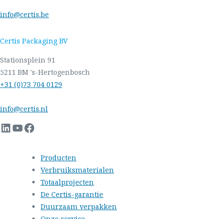
info@certis.be
Certis Packaging BV
Stationsplein 91
5211 BM 's-Hertogenbosch
+31 (0)73 704 0129
info@certis.nl
LinkedIn
YouTube
Facebook
Producten
Verbruiksmaterialen
Totaalprojecten
De Certis-garantie
Duurzaam verpakken
Onze service