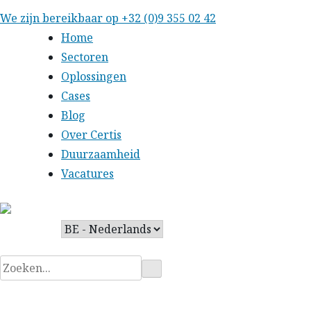
Skip
We zijn bereikbaar op
+32 (0)9 355 02 42
to
Home
content
Sectoren
Oplossingen
Cases
Blog
Over Certis
Duurzaamheid
Vacatures
Zoeken
naar: