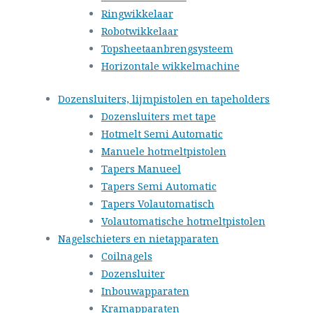
Ringwikkelaar
Robotwikkelaar
Topsheetaanbrengsysteem
Horizontale wikkelmachine
Dozensluiters, lijmpistolen en tapeholders
Dozensluiters met tape
Hotmelt Semi Automatic
Manuele hotmeltpistolen
Tapers Manueel
Tapers Semi Automatic
Tapers Volautomatisch
Volautomatische hotmeltpistolen
Nagelschieters en nietapparaten
Coilnagels
Dozensluiter
Inbouwapparaten
Kramapparaten