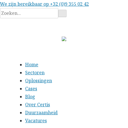
We zijn bereikbaar op
+32 (0)9 355 02 42
Zoeken
naar:
Home
Sectoren
Oplossingen
Cases
Blog
Over Certis
Duurzaamheid
Vacatures