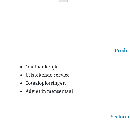
naar:
Produ
Onafhankelijk
Uitstekende service
Totaaloplossingen
Advies in mensentaal
Sectore