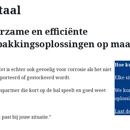
taal
rzame en efficiënte
pakkingsoplossingen op maa
Hoe k
t is echter ook gevoelig voor corrosie als het niet
porteerd of gestockeerd wordt.
Elke si
partner die kort op de bal speelt en goed weet
We kom
oplossi
Laat d
past bij jouw situatie.”