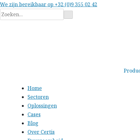
We zijn bereikbaar op
+32 (0)9 355 02 42
Zoeken
naar:
Produ
Home
Sectoren
Oplossingen
Cases
Blog
Over Certis