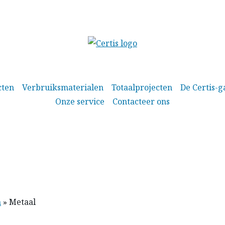
cten
Verbruiksmaterialen
Totaalprojecten
De Certis-g
Onze service
Contacteer ons
n
»
Metaal