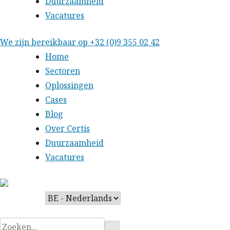
Duurzaamheid
Vacatures
Skip
We zijn bereikbaar op
+32 (0)9 355 02 42
to
Home
content
Sectoren
Oplossingen
Cases
Blog
Over Certis
Duurzaamheid
Vacatures
Zoeken