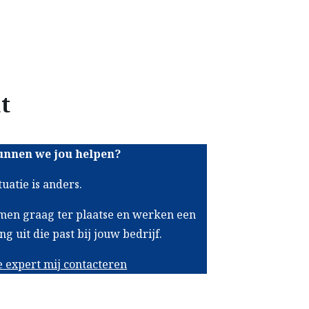
t
unnen we jou helpen?
tuatie is anders.
en graag ter plaatse en werken een
ng uit die past bij jouw bedrijf.
e expert mij contacteren